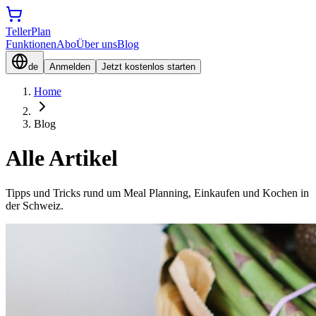
TellerPlan
Funktionen
Abo
Über uns
Blog
de
Anmelden
Jetzt kostenlos starten
Home
Blog
Alle Artikel
Tipps und Tricks rund um Meal Planning, Einkaufen und Kochen in
der Schweiz.