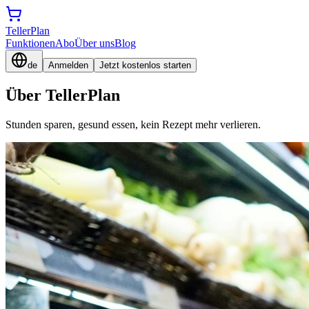
TellerPlan
Funktionen
Abo
Über uns
Blog
de
Anmelden
Jetzt kostenlos starten
Über TellerPlan
Stunden sparen, gesund essen, kein Rezept mehr verlieren.